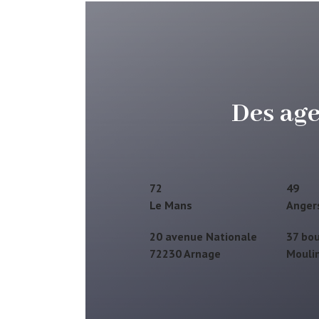
Des age
72
49
Le Mans
Anger
20 avenue Nationale
37 bou
72230 Arnage
Mouli